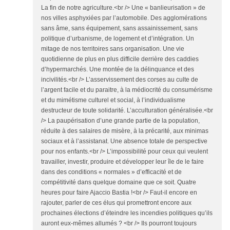
La fin de notre agriculture.<br /> Une « banlieurisation » de
nos villes asphyxiées par l’automobile. Des agglomérations
sans âme, sans équipement, sans assainissement, sans
politique d’urbanisme, de logement et d’intégration. Un
mitage de nos territoires sans organisation. Une vie
quotidienne de plus en plus difficile derrière des caddies
d’hypermarchés. Une montée de la délinquance et des
incivilités.<br /> L’asservissement des corses au culte de
l’argent facile et du paraitre, à la médiocrité du consumérisme
et du mimétisme culturel et social, à l’individualisme
destructeur de toute solidarité. L’acculturation généralisée.<br
/> La paupérisation d’une grande partie de la population,
réduite à des salaires de misère, à la précarité, aux minimas
sociaux et à l’assistanat. Une absence totale de perspective
pour nos enfants.<br /> L’impossibilité pour ceux qui veulent
travailler, investir, produire et développer leur île de le faire
dans des conditions « normales » d’efficacité et de
compétitivité dans quelque domaine que ce soit. Quatre
heures pour faire Ajaccio Bastia !<br /> Faut-il encore en
rajouter, parler de ces élus qui promettront encore aux
prochaines élections d’éteindre les incendies politiques qu’ils
auront eux-mêmes allumés ? <br /> Ils pourront toujours