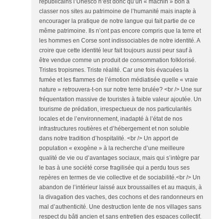
républicains l’Unesco n’est donc qu’un « machin » bon à
classer nos sites au patrimoine de l’humanité mais inapte à
encourager la pratique de notre langue qui fait partie de ce
même patrimoine. Ils n’ont pas encore compris que la terre et
les hommes en Corse sont indissociables de notre identité. A
croire que cette identité leur fait toujours aussi peur sauf à
être vendue comme un produit de consommation folklorisé.
Tristes tropismes. Triste réalité. Car une fois évacuées la
fumée et les flammes de l’émotion médiatisée quelle « vraie
nature » retrouvera-t-on sur notre terre brulée? <br /> Une sur
fréquentation massive de touristes à faible valeur ajoutée. Un
tourisme de prédation, irrespectueux de nos particularités
locales et de l’environnement, inadapté à l’état de nos
infrastructures routières et d’hébergement et non soluble
dans notre tradition d’hospitalité. <br /> Un apport de
population « exogène » à la recherche d’une meilleure
qualité de vie ou d’avantages sociaux, mais qui s’intègre par
le bas à une société corse fragilisée qui a perdu tous ses
repères en termes de vie collective et de sociabilité.<br /> Un
abandon de l’intérieur laissé aux broussailles et au maquis, à
la divagation des vaches, des cochons et des randonneurs en
mal d’authenticité. Une destruction lente de nos villages sans
respect du bâti ancien et sans entretien des espaces collectif.