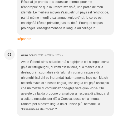
Résultat, je prends des cours sur internet pour me
réapproprié ce que la France m'a volé, une partie de mon
identité. Le meilleur moyen s'assujetir un pays est l'ehtnocide,
par là même interdire sa langue. Aujourd'hui, le corse est
enseignéà l'école primaire, pas au delà. Pourquoi ne pas
prolonger l'enseignement de la langue au collège ?
Répondre
O
orso orsini
23/07/2009 12:22
Avete fà benissimu ad arricordà a a ghjente chi a lingua corsa
ghjè di tutt'ugnugnu, di l'omi d'issa terra, di a manca e di a
destra, di i naziunalisti e di l'altri, di i corsi di ceppu e di i
ghjunghjiticci chi so ingrandati fraternamente incu noi. Ma chi
ne serà avale di a nostra lingua, issa lingua chi ghjè assai più
che un mezzu di comunicazione-ghjè vera què- <br /> Chi
averete da fà, da prupone oramai per a riscossa di a lingua, di
a cultura nustrale, per rifà a Corsica, postu chi a lingua,
l'amore per a nostra lingua un ci unisce più, nemancu a
"l'assemblée de Corse" ?