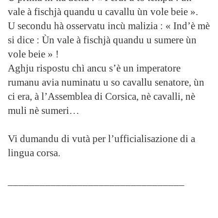
vale à fischjà quandu u cavallu ùn vole beie ».
U secondu hà osservatu incù malizia : « Ind’è mè
si dice : Ùn vale à fischjà quandu u sumere ùn
vole beie » !
Aghju rispostu chì ancu s’è un imperatore
rumanu avia numinatu u so cavallu senatore, ùn
ci era, à l’Assemblea di Corsica, nè cavalli, nè
muli nè sumeri…
Vi dumandu di vutà per l’ufficialisazione di a
lingua corsa.
_________________________________