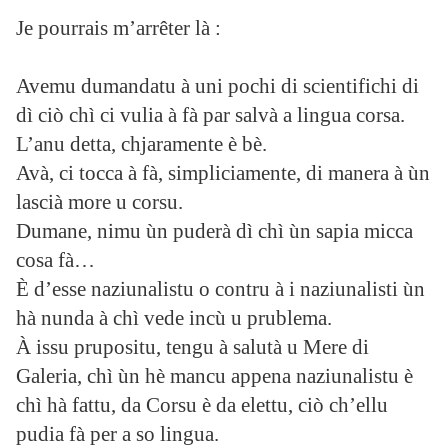
Je pourrais m’arrêter là :
Avemu dumandatu à uni pochi di scientifichi di
dì ciò chì ci vulia à fà par salvà a lingua corsa.
L’anu detta, chjaramente è bè.
Avà, ci tocca à fà, simpliciamente, di manera à ùn
lascià more u corsu.
Dumane, nimu ùn puderà dì chì ùn sapia micca
cosa fà…
È d’esse naziunalistu o contru à i naziunalisti ùn
hà nunda à chì vede incù u prublema.
À issu prupositu, tengu à salutà u Mere di
Galeria, chì ùn hè mancu appena naziunalistu è
chì hà fattu, da Corsu è da elettu, ciò ch’ellu
pudia fà per a so lingua.