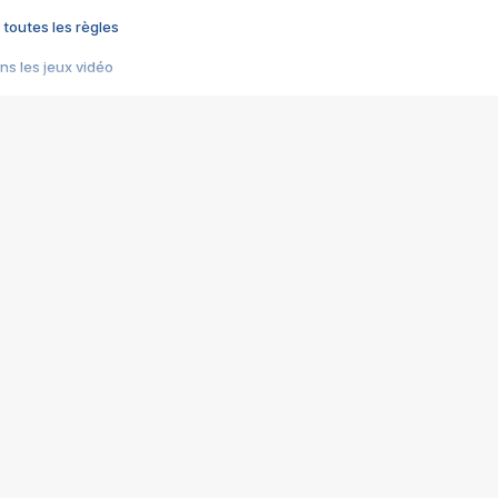
 toutes les règles
s les jeux vidéo
us choquant de Rockstar ? - Le scandale BULLY
e plus moche de Steam
du RÊVE tourne au CAUCHEMAR
pendant 8 heures
it… à tort
umiliés par un jeu vidéo
ire - Final Fantasy 8
ti un empire - Age of Empires
story DOFUS
tard, il crée l'un des pires jeux de tous les temps, MindsEye.