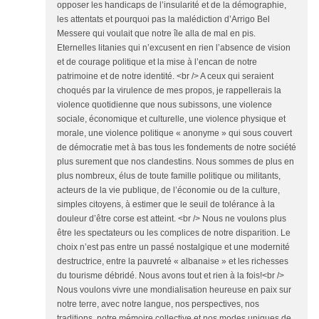
opposer les handicaps de l’insularité et de la démographie,
les attentats et pourquoi pas la malédiction d’Arrigo Bel
Messere qui voulait que notre île alla de mal en pis.
Eternelles litanies qui n’excusent en rien l’absence de vision
et de courage politique et la mise à l’encan de notre
patrimoine et de notre identité. <br /> A ceux qui seraient
choqués par la virulence de mes propos, je rappellerais la
violence quotidienne que nous subissons, une violence
sociale, économique et culturelle, une violence physique et
morale, une violence politique « anonyme » qui sous couvert
de démocratie met à bas tous les fondements de notre société
plus surement que nos clandestins. Nous sommes de plus en
plus nombreux, élus de toute famille politique ou militants,
acteurs de la vie publique, de l’économie ou de la culture,
simples citoyens, à estimer que le seuil de tolérance à la
douleur d’être corse est atteint. <br /> Nous ne voulons plus
être les spectateurs ou les complices de notre disparition. Le
choix n’est pas entre un passé nostalgique et une modernité
destructrice, entre la pauvreté « albanaise » et les richesses
du tourisme débridé. Nous avons tout et rien à la fois!<br />
Nous voulons vivre une mondialisation heureuse en paix sur
notre terre, avec notre langue, nos perspectives, nos
traditions, notre mémoire collective et nos modes uniques de