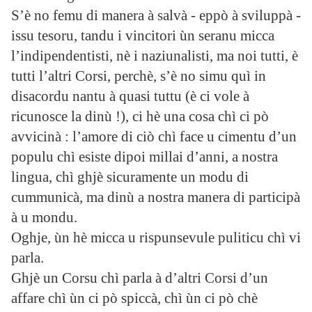
S’è no femu di manera à salvà - eppò à sviluppà -
issu tesoru, tandu i vincitori ùn seranu micca
l’indipendentisti, nè i naziunalisti, ma noi tutti, è
tutti l’altri Corsi, perchè, s’è no simu quì in
disacordu nantu à quasi tuttu (è ci vole à
ricunosce la dinù !), ci hè una cosa chì ci pò
avvicinà : l’amore di ciò chì face u cimentu d’un
populu chì esiste dipoi millai d’anni, a nostra
lingua, chì ghjè sicuramente un modu di
cummunicà, ma dinù a nostra manera di participà
à u mondu.
Oghje, ùn hè micca u rispunsevule puliticu chì vi
parla.
Ghjè un Corsu chì parla à d’altri Corsi d’un
affare chì ùn ci pò spiccà, chì ùn ci pò chè