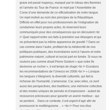
grave est passé inaperçu, masqué par le rideau des flammes
et l’arrivée du Tour de France: le rejet par l’Assemblée de
Corse d’une demande de co-officialisation de notre langue.
Un rejet motivé au nom des principes de la République.
Difficile en effet pour nos professionnels de l’indignation de
condamner leurs propres actes, ils réservent leurs
communiqués pour des conséquences qui en découlent.<br
/> Quel rapport entre ces faits à première vue étrangers et qui
ne présentent pas la même apparence de gravité ? Dans un
cas comme dans l’autre, profitant de la médiocrité de nos
politiques publiques, des incendiaires sont à l’œuvre et notre
patrimoine naturel, culturel et social part en fumée. Si nous ne
voulons pas comme disait Pierre Guidoni « que notre île
devienne un rocher », il est temps de réagir.<br /> Ecoutons
les recommandations de l’Unesco en 2008:<br /> « Lorsque
les langues s’éteignent, la diversité culturelle, qui fait la
richesse de l’humanité, s’amenuise. Car, avec elles, ce sont
aussi des perspectives, des traditions, une mémoire collective
et des modes uniques de pensée et d’expression - autant de
ressources précieuses pour garantir un avenir meilleur - qui
se perdent… Dans ce contexte, il est urgent d’agir afin de
promouvoir le multilinguisme… » <br /> Pour nos élus