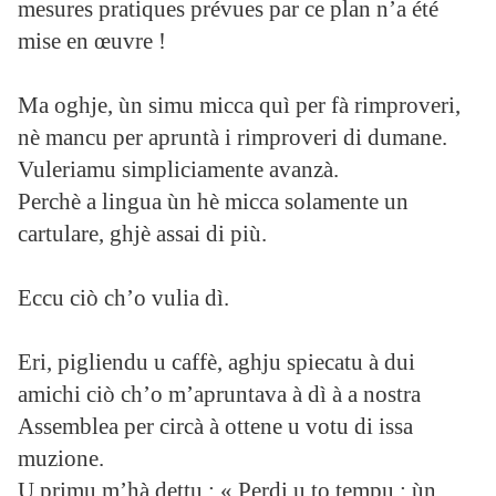
mesures pratiques prévues par ce plan n’a été
mise en œuvre !
Ma oghje, ùn simu micca quì per fà rimproveri,
nè mancu per apruntà i rimproveri di dumane.
Vuleriamu simpliciamente avanzà.
Perchè a lingua ùn hè micca solamente un
cartulare, ghjè assai di più.
Eccu ciò ch’o vulia dì.
Eri, pigliendu u caffè, aghju spiecatu à dui
amichi ciò ch’o m’apruntava à dì à a nostra
Assemblea per circà à ottene u votu di issa
muzione.
U primu m’hà dettu : « Perdi u to tempu : ùn