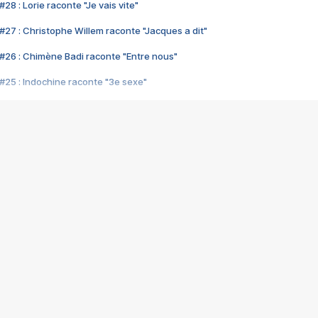
28 : Lorie raconte "Je vais vite"
#27 : Christophe Willem raconte "Jacques a dit"
#26 : Chimène Badi raconte "Entre nous"
#25 : Indochine raconte "3e sexe"
#24 : Zaho raconte "C'est chelou"
#23 : Patrick Bruel raconte "Au café des délices"
#22 : Kyo raconte "Le chemin"
#21 : Nolwenn Leroy raconte "Cassé"
#20 : Patrick Hernandez raconte "Born to be alive"
#19 : Lorie raconte "Près de moi"
#18 : Michael Jones raconte "A nos actes manqués" (avec Jean-Jacque
#17 : Khaled raconte "Aïcha"
#16 : Corneille raconte "Parce qu'on vient de loin"