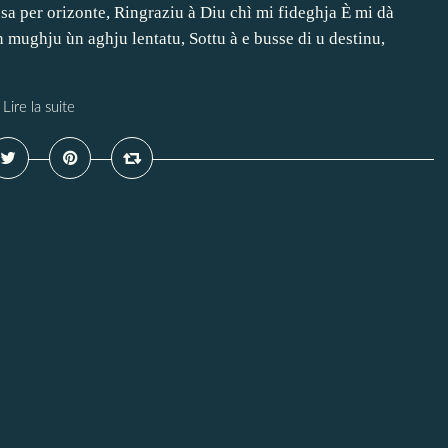
a per orizonte, Ringraziu à Diu chì mi fideghja È mi dà
n mughju ùn aghju lentatu, Sottu à e busse di u destinu,
Lire la suite