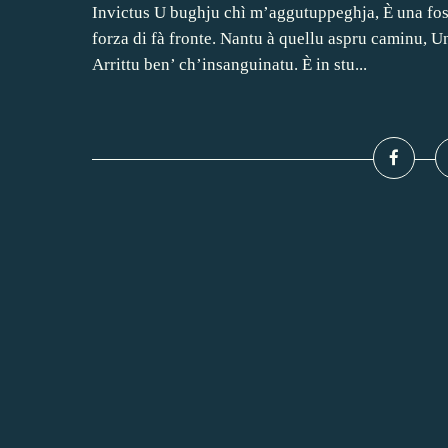
Invictus U bughju chì m’aggutuppeghja, È una foss
forza di fà fronte. Nantu à quellu aspru caminu, U
Arrittu ben’ ch’insanguinatu. È in stu...